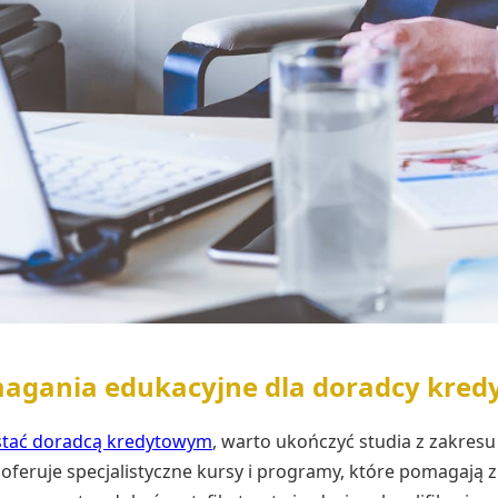
gania edukacyjne dla doradcy kred
stać doradcą kredytowym
, warto ukończyć studia z zakres
 oferuje specjalistyczne kursy i programy, które pomagaj