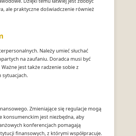
awodowe. Dzięki temu łatwiej jest zdobyć
wa, ale praktyczne doświadczenie również
m
erpersonalnych. Należy umieć słuchać
 opartych na zaufaniu. Doradca musi być
. Ważne jest także radzenie sobie z
 sytuacjach.
inansowego. Zmieniające się regulacje mogą
ie konsumenckim jest niezbędna, aby
 branżowych konferencjach pomagają
ytucji finansowych, z którymi współpracuje.