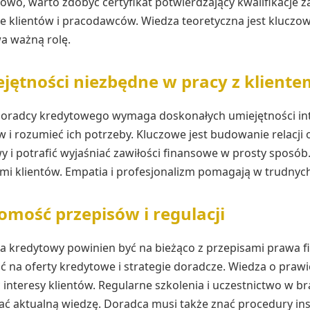
wo, warto zdobyć certyfikat potwierdzający kwalifikacje z
e klientów i pracodawców. Wiedza teoretyczna jest kluczo
a ważną rolę.
jętności niezbędne w pracy z kliente
doradcy kredytowego wymaga doskonałych umiejętności int
w i rozumieć ich potrzeby. Kluczowe jest budowanie relacji
wy i potrafić wyjaśniać zawiłości finansowe w prosty sposób
i klientów. Empatia i profesjonalizm pomagają w trudnych
omość przepisów i regulacji
a kredytowy powinien być na bieżąco z przepisami prawa f
 na oferty kredytowe i strategie doradcze. Wiedza o praw
 interesy klientów. Regularne szkolenia i uczestnictwo w
ć aktualną wiedzę. Doradca musi także znać procedury inst