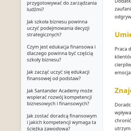
Dodatko
przygotowywać do zarządzania
zaufani
ludźmi?
odgryw
Jak szkoła biznesu powinna
uczyć podejmowania decyzji
Umie
strategicznych?
Czym jest edukacja finansowa i
Praca 
dlaczego powinna być częścią
klientó
szkoły biznesu?
cierpli
Jak zacząć uczyć się edukacji
emocjam
finansowej od podstaw?
Znaj
Jak Santander Academy może
wspierać rozwój kompetencji
biznesowych i finansowych?
Doradc
wpływać
Jak zostać doradcą finansowym
chronić
i jakich kompetencji wymaga ta
utrzyma
ścieżka zawodowa?