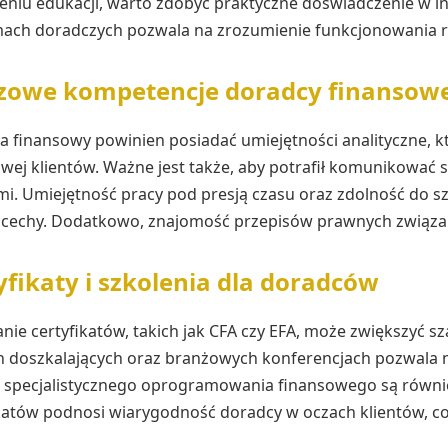
eniu edukacji, warto zdobyć praktyczne doświadczenie w i
rmach doradczych pozwala na zrozumienie funkcjonowania r
zowe kompetencje doradcy finansow
 finansowy powinien posiadać umiejętności analityczne, kt
wej klientów. Ważne jest także, aby potrafił komunikować si
mi. Umiejętność pracy pod presją czasu oraz zdolność do s
e cechy. Dodatkowo, znajomość przepisów prawnych związan
yfikaty i szkolenia dla doradców
nie certyfikatów, takich jak CFA czy EFA, może zwiększyć sz
 doszkalających oraz branżowych konferencjach pozwala na
i specjalistycznego oprogramowania finansowego są równi
ikatów podnosi wiarygodność doradcy w oczach klientów, c