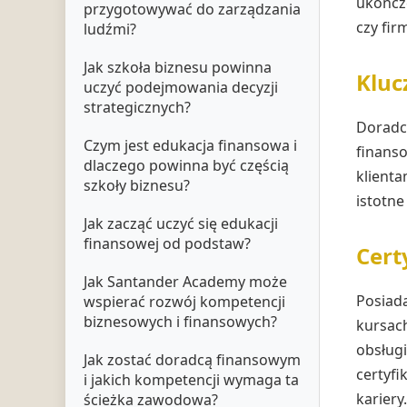
ukończ
przygotowywać do zarządzania
czy fi
ludźmi?
Jak szkoła biznesu powinna
Kluc
uczyć podejmowania decyzji
strategicznych?
Doradca
Czym jest edukacja finansowa i
finanso
dlaczego powinna być częścią
klienta
szkoły biznesu?
istotn
Jak zacząć uczyć się edukacji
finansowej od podstaw?
Cert
Jak Santander Academy może
Posiada
wspierać rozwój kompetencji
biznesowych i finansowych?
kursach
obsług
Jak zostać doradcą finansowym
certyf
i jakich kompetencji wymaga ta
kariery.
ścieżka zawodowa?